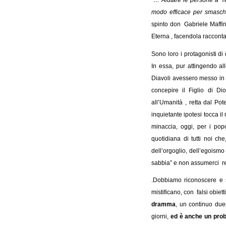
modo efficace per smascher
spinto don Gabriele Maffina
Eterna , facendola racconta
Sono loro i protagonisti di
In essa, pur attingendo alle
Diavoli avessero messo in 
concepire il Figlio di 
all’Umanità , retta dal Po
inquietante ipotesi tocca il
minaccia, oggi, per i pop
quotidiana di tutti noi c
dell’orgoglio, dell’egoismo 
sabbia” e non assumerci re
.Dobbiamo riconoscere e s
mistificano, con falsi obiet
dramma
, un continuo duel
giorni,
ed è anche un pro