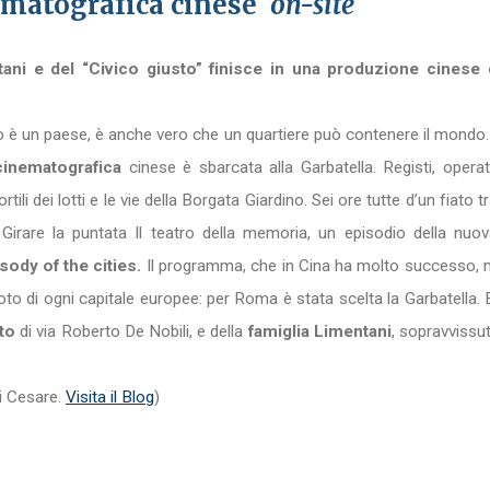
ematografica cinese
on-site
ani e del “Civico giusto” finisce in una produzione cinese d
 è un paese, è anche vero che un quartiere può contenere il mondo.
cinematografica
cinese è sbarcata alla Garbatella. Registi, operato
tili dei lotti e le vie della Borgata Giardino. Sei ore tutte d’un fiato tr
? Girare la puntata Il teatro della memoria, un episodio della nuo
ody of the cities.
Il programma, che in Cina ha molto successo, met
oto di ogni capitale europee: per Roma è stata scelta la Garbatella. E
to
di via Roberto De Nobili, e della
famiglia Limentani
, sopravvissut
Di Cesare.
Visita il Blog
)