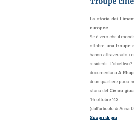
Troupe cin
La storia dei Liment
europee
Se è vero che il mondo
ottobre
una troupe 
hanno attraversato i cor
residenti. L’obiettivo
documentaria
A Rhaps
di un quartiere poco n
storia del
Civico gius
16 ottobre ’43.
(dall'articolo di Anna 
Scopri di più