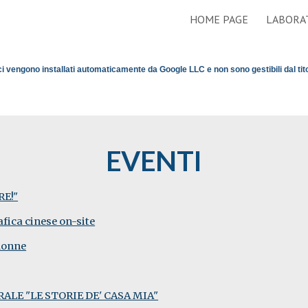
HOME PAGE
LABORA
ip to main content
Skip to navigat
ci vengono installati automaticamente da Google LLC e non sono gestibili dal tit
EVENTI
RE!"
ica cinese on-site
 donne
LE "LE STORIE DE' CASA MIA"