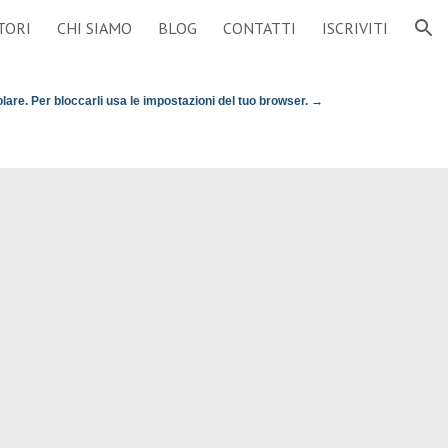
TORI
CHI SIAMO
BLOG
CONTATTI
ISCRIVITI
ion
olare. Per bloccarli usa le impostazioni del tuo browser. →