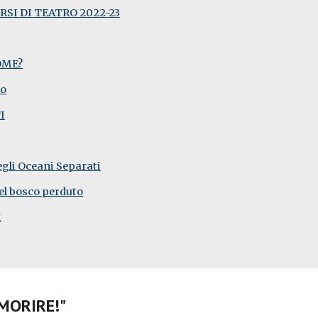
SI DI TEATRO 2022-23
OME?
to
I
degli Oceani Separati
el bosco perduto
I
MORIRE!"