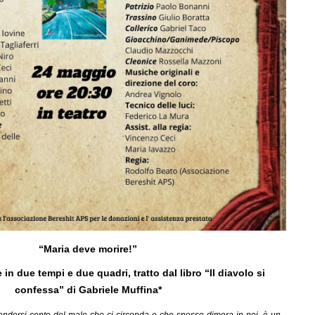
“Maria deve morire!”
 in due tempi e due quadri, tratto dal libro “Il diavolo si
confessa” di Gabriele Muffina*
endersi conto del male che ci circonda e che spesso dimora in noi, è un