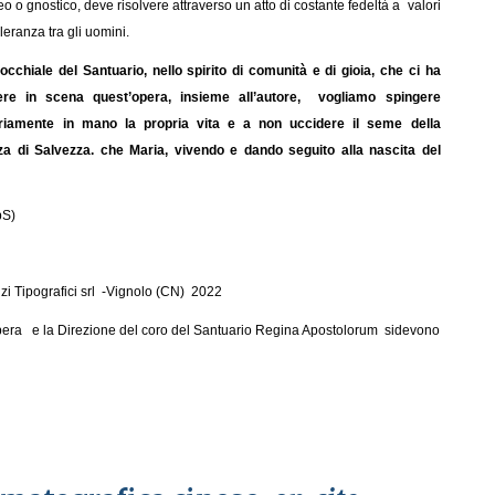
eo o gnostico, deve risolvere attraverso un atto di costante fedeltà a valori
leranza tra gli uomini.
cchiale del Santuario, nello spirito di comunità e di gioia, che ci ha
re in scena quest’opera, insieme all’autore, vogliamo spingere
iamente in mano la propria vita e a non uccidere il seme della
za di Salvezza. che Maria, vivendo e dando seguito alla nascita del
.
pS)
vizi Tipografici srl -Vignolo (CN) 2022
opera e la Direzione del coro del Santuario Regina Apostolorum sidevono