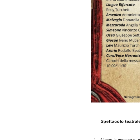
Spettacolo teatrale
“… Aiutare le persone a r