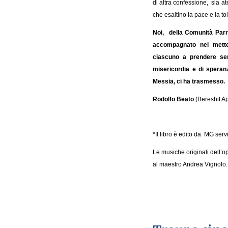
di altra confessione, sia at
che esaltino la pace e la tol
Noi, della Comunità Parro
accompagnato nel mette
ciascuno a prendere ser
misericordia e di speran
Messia, ci ha trasmesso
Rodolfo Beato
(Bereshit A
*Il libro è edito da MG ser
Le musiche originali dell’
al maestro Andrea Vignolo.