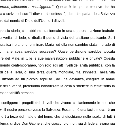
arlo, affrontarlo e sconfiggerlo.”
Questo è lo spunto creativo che ha
 a scrivere il suo “Il diavolo si confessa”, libro che parla dellaSalvezza
re dai nemici di Dio e dell’Uomo, i diavoli.
 questa storia, che abbiamo trasformato in una rappresentazione teatrale.
 verità di fede, si ribalta il punto di vista del cristiano praticante. Se i
pratica il piano di eliminare Maria ed ella non sarebbe stata in grado di
Dio, che cosa sarebbe successo? Quale perdizione sarebbe toccata
tere del Male, in tutte le sue manifestazioni pubbliche e private? Questa
 mondo contemporaneo, non solo agli alti livelli della vita pubblica , con la
oli della Terra, di una terza guerra mondiale, ma s’innesta nella vita
he, difronte ad un piccolo sopruso , ad una devianza, eseguita in nome
e della vanità, preferiamo banalizzare la cosa o “mettere la testa” sotto la
sponsabilità personali.
configgere i progetti dei diavoli che vivono costantemente in noi, che
tivi, il nostro percorso verso la Salvezza. Essa non è una facile meta:
è un
lo tra forze del male e del bene, che ci giochiamo nelle scelte di tutti i
blema,
ci dice Don Gabriele, che ciascuno di noi,, sia di fede cristiana sia