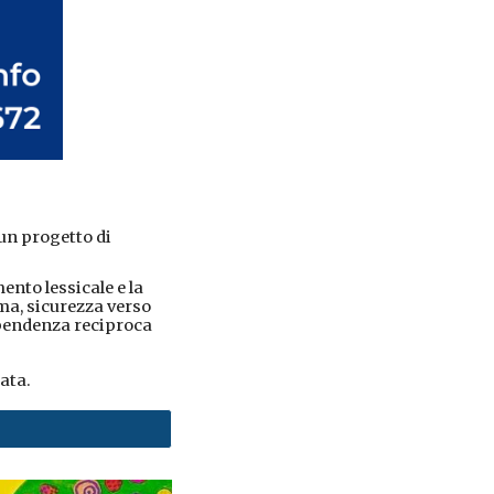
un progetto di
ento lessicale e la
ma, sicurezza verso
dipendenza reciproca
ata.