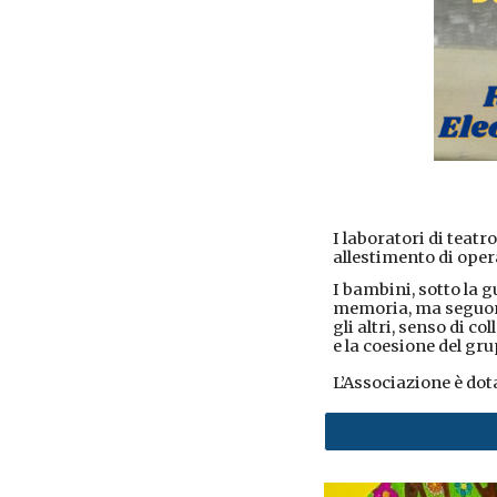
I laboratori di teatro
allestimento di oper
I bambini, sotto la g
memoria, ma seguono
gli altri, senso di 
e la coesione del gr
L’Associazione è dot