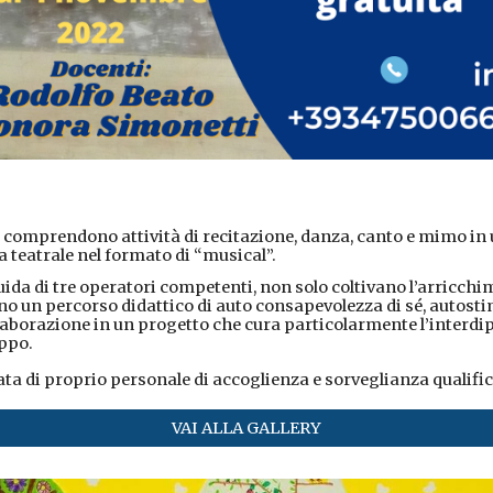
 c
omprendono attività di recitazione, danza, canto e mimo in 
a teatrale nel formato di “musical”.
uida di tre operatori competenti, non solo coltivano l’arricchim
 un percorso didattico di auto consapevolezza di sé, autosti
collaborazione in un progetto che cura particolarmente l’inter
uppo.
ata di proprio personale di accoglienza e sorveglianza qualific
VAI ALLA GALLERY