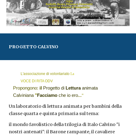
PROGETTO CALVINO
L'associazione
di
volontariato
La
VOCE
DI
RITA
ODV
Propongono
:
il
Progetto
di
Lettura
animata
Calviniana
"
Facciamo
che
io
ero
...
"
Un laboratorio di lettura animata per bambini della
classe quarta e quinta primaria sul tema:
il mondo favolistico della trilogia di Italo Calvino "i
nostri antenati": il Barone rampante, il cavaliere