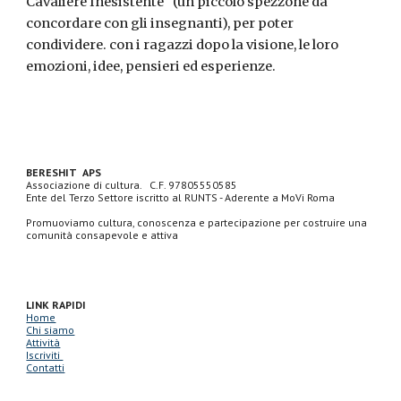
Cavaliere Inesistente" (un piccolo spezzone da
concordare con gli insegnanti), per poter
condividere. con i ragazzi dopo la visione, le loro
emozioni, idee, pensieri ed esperienze.
BERESHIT APS
Associazione di cultura.
C.F. 97805550585
Ente del Terzo Settore iscritto al RUNTS - Aderente a MoVi Roma
Promuoviamo cultura, conoscenza e partecipazione per costruire una
comunità consapevole e attiva
LINK RAPIDI
Home
Chi siamo
Attività
Iscriviti
Contatti