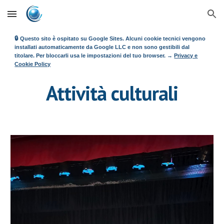
Skip to main content
Skip to navigation
🔒
Questo sito è ospitato su Google Sites. Alcuni cookie tecnici vengono
installati automaticamente da Google LLC e non sono gestibili dal
titolare. Per bloccarli usa le impostazioni del tuo browser. →
Privacy e
Cookie Policy
Attività culturali